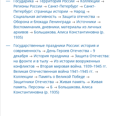
Государика
→
Территория России
→
Коллекции
→
Регионы России
→
Санкт-Петербург
→
Санкт-
Петербург: страницы истории
→
Народ
→
Социальная активность
→
Защита отечества
→
Оборона и блокада Ленинграда
→
Источники
→
Воспоминания, дневники, материалы из личных
архивов
→
Большакова, Алиса Константиновна (р.
1935)
Государственные праздники России: история и
современность
→
День Героев Отечества – 9
декабря
→
История праздника
→
Защита Отечества:
на фронте и в тылу
→
Из истории вооруженных
конфликтов
→
Вторая мировая война. 1939–1945 гг.
Великая Отечественная война 1941–1945 гг.
→
Коллекции
→
Память о Великой Победе
→
Защитники Отечества
→
Живая память
→
Живая
память. Персоны
→
Б
→
Большакова, Алиса
Константиновна (р. 1935)