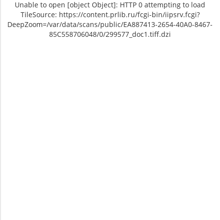
Unable to open [object Object]: HTTP 0 attempting to load
TileSource: https://content.prlib.ru/fcgi-bin/iipsrv.fcgi?
DeepZoom=/var/data/scans/public/EA887413-2654-40A0-8467-
85C558706048/0/299577_doc1.tiff.dzi
Unable to open [object Object]: HTTP 0
Unable to open [object Object]: HTTP 0
attempting to load TileSource:
attempting to load TileSource:
https://content.prlib.ru/fcgi-bin/iipsrv.fcgi?
https://content.prlib.ru/fcgi-bin/iipsrv.fcgi?
DeepZoom=/var/data/scans/public/EA887413-
DeepZoom=/var/data/scans/public/EA887413-
2654-40A0-8467-
2654-40A0-8467-
85C558706048/0/299577_doc1.tiff.dzi
85C558706048/0/299578_doc1.tiff.dzi
1
2