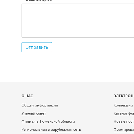
Отправить
Карта
О НАС
ЭЛЕКТРОН
сайта
Общая информация
Коллекции
Ученый совет
Каталог фо
Филиал в Тюменской области
Новые пос
Региональная и зарубежная сеть
Формирован