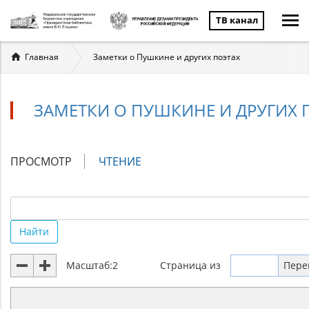
ТВ канал
Вы
Главная
Заметки о Пушкине и других поэтах
здесь
ЗАМЕТКИ О ПУШКИНЕ И ДРУГИХ 
Главные
ПРОСМОТР
ЧТЕНИЕ
(АКТИВНАЯ
вкладки
ВКЛАДКА)
Найти
Масштаб:
2
Страница
из