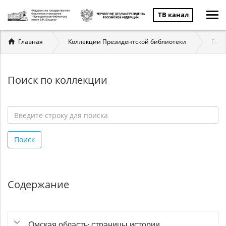
ТВ канал
Вы
Главная
Коллекции Президентской библиотеки
Госу
здесь
Поиск по коллекции
Введите
строку
Поиск
для
поиска
*
Содержание
Омская область: страницы истории