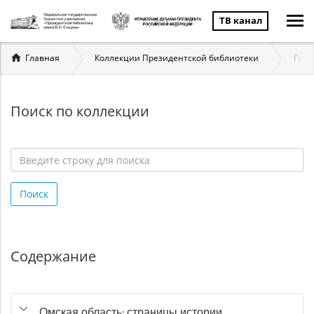
ТВ канал
Вы
Главная
Коллекции Президентской библиотеки
Госу
здесь
Поиск по коллекции
Введите
строку
Поиск
для
поиска
*
Содержание
Омская область: страницы истории