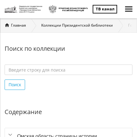
ТВ канал
Вы
Главная
Коллекции Президентской библиотеки
Госу
здесь
Поиск по коллекции
Введите
строку
Поиск
для
поиска
*
Содержание
Омская область: страницы истории