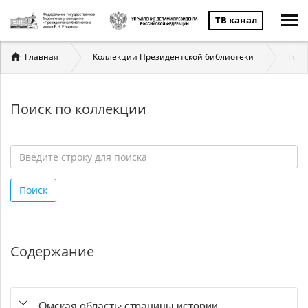
ТВ канал
Вы
Главная
Коллекции Президентской библиотеки
Госу
здесь
Поиск по коллекции
Введите
строку
Поиск
для
поиска
*
Содержание
Омская область: страницы истории