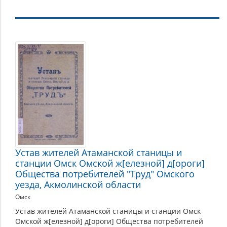
Районы
и
населённые
места
Устав жителей Атаманской станицы и
станции Омск Омской ж[елезной] д[ороги]
Общества потребителей "Труд" Омского
уезда, Акмолинской области
Омск
Устав жителей Атаманской станицы и станции Омск
Омской ж[елезной] д[ороги] Общества потребителей