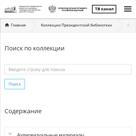
ТВ канал
Вы
Главная
Коллекции Президентской библиотеки
Ауди
здесь
Поиск по коллекции
Введите
строку
Поиск
для
поиска
*
Содержание
Аудиовизуальные материалы