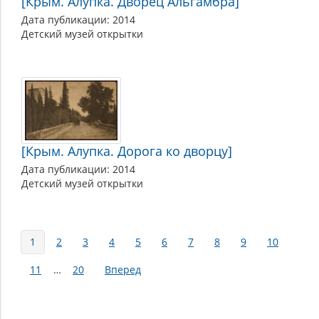
[Крым. Алупка. Дворец Альгамбра]
Дата публикации: 2014
Детский музей открытки
[Крым. Алупка. Дорога ко дворцу]
Дата публикации: 2014
Детский музей открытки
Страницы
1
2
3
4
5
6
7
8
9
10
11
…
20
Вперед