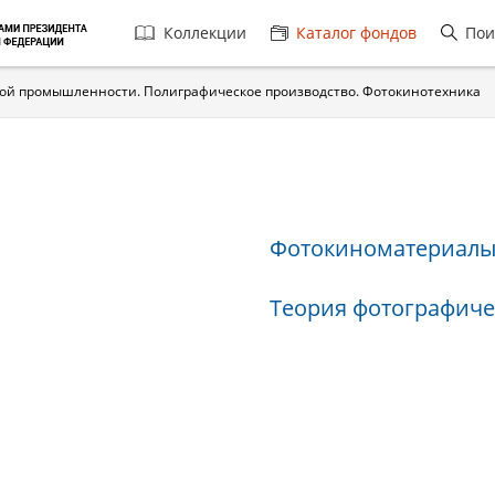
Главная
Коллекции
Каталог фондов
Пои
навигация
кой промышленности. Полиграфическое производство. Фотокинотехника
Фотокиноматериал
Теория фотографиче