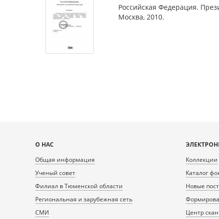
по
Российская Федерация. Прези
теме
Москва, 2010.
Карта
О НАС
ЭЛЕКТРОН
сайта
Общая информация
Коллекции
Ученый совет
Каталог фо
Филиал в Тюменской области
Новые пос
Региональная и зарубежная сеть
Формирован
СМИ
Центр ска