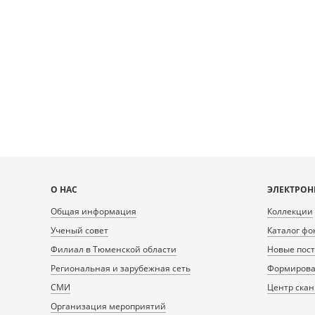
Карта
О НАС
ЭЛЕКТРОН
сайта
Общая информация
Коллекции
Ученый совет
Каталог фо
Филиал в Тюменской области
Новые пос
Региональная и зарубежная сеть
Формирован
СМИ
Центр ска
Организация мероприятий