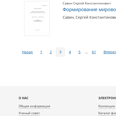
Савин Сергей Константинович
Формирование мировоз
Савин, Сергей Константинов
Страницы
Назад
1
2
3
4
5
…
61
Впере
Карта
О НАС
ЭЛЕКТРОН
сайта
Общая информация
Коллекции
Ученый совет
Каталог фо