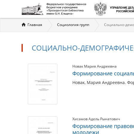
Вы
Главная
Социология групп
Социально-демо
здесь
СОЦИАЛЬНО-ДЕМОГРАФИЧЕ
Социально-
Материалы
Новак Мария Андреевна
Формирование социаль
по
демографические
теме
Новак, Мария Андреевна. Фо
общности
Хисамов Адель Рынатович
Формирование правово
молодежи