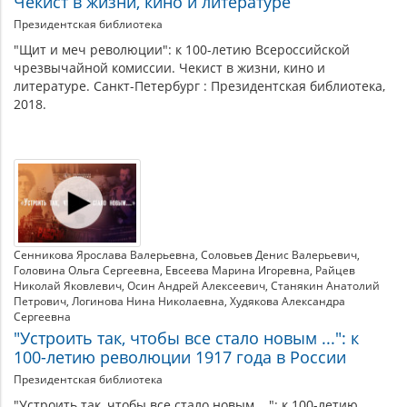
Чекист в жизни, кино и литературе
Президентская библиотека
"Щит и меч революции": к 100-летию Всероссийской
чрезвычайной комиссии. Чекист в жизни, кино и
литературе. Санкт-Петербург : Президентская библиотека,
2018.
Сенникова Ярослава Валерьевна
Соловьев Денис Валерьевич
Головина Ольга Сергеевна
Евсеева Марина Игоревна
Райцев
Николай Яковлевич
Осин Андрей Алексеевич
Станякин Анатолий
Петрович
Логинова Нина Николаевна
Худякова Александра
Сергеевна
"Устроить так, чтобы все стало новым ...": к
100-летию революции 1917 года в России
Президентская библиотека
"Устроить так, чтобы все стало новым ...": к 100-летию