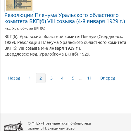
Резолюции Пленума Уральского областного
комитета ВКП(б) VIII созыва (4-8 января 1929 г.)
изд. Уралобкома ВКП(б)
ВКП(б). Уральский областной комитетПленум (Свердловск;
1929). Резолюции Пленума Уральского областного комитета
ВКП(б) VIII созыва (4-8 января 1929 г.).
Свердловск: изд. Уралобкома ВКП(б), 1929.
Страницы
Назад
1
2
3
4
5
…
11
Вперед
© ФГБУ «Президентская библиотека
имени Б.Н. Ельцина», 2026