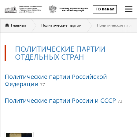
ТВ канал
Вы
Главная
Политические партии
Политические партии
здесь
ПОЛИТИЧЕСКИЕ ПАРТИИ
ОТДЕЛЬНЫХ СТРАН
Политические
Политические партии Российской
Федерации
77
партии
отдельных
Политические партии России и СССР
73
стран
Материалы