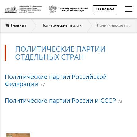
ТВ канал
Вы
Главная
Политические партии
Политические партии
здесь
ПОЛИТИЧЕСКИЕ ПАРТИИ
ОТДЕЛЬНЫХ СТРАН
Политические
Политические партии Российской
Федерации
77
партии
отдельных
Политические партии России и СССР
73
стран
Материалы