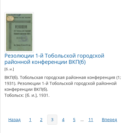
Резолюции 1-й Тобольской городской
районной конференции ВКП(б)
[б. и.]
ВКП(б). Тобольская городская районная конференция (1;
1931). Резолюции 1-й Тобольской городской районной
конференции ВКП(б).
Тобольск: [б. и.], 1931.
Страницы
Назад
1
2
3
4
5
…
11
Вперед