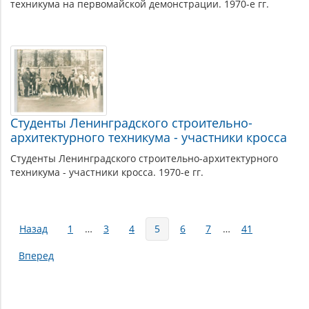
техникума на первомайской демонстрации. 1970-е гг.
Студенты Ленинградского строительно-
архитектурного техникума - участники кросса
Студенты Ленинградского строительно-архитектурного
техникума - участники кросса. 1970-е гг.
Страницы
Назад
1
…
3
4
5
6
7
…
41
Вперед