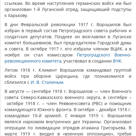
ссылкам. Во время наступления германских войск им был
организован 1-й Луганский отряд, защищавший подступы
к Харькову.
В дни Февральской революции 1917 г. Ворошилов был
избран в первый состав Петроградского совета рабочих и
солдатских депутатов. Позднее он возглавлял в Луганске
комитет большевиков, был председателем Городской думы
и совета. В октябре 1917 г. его избрали членом ВЦИК, а в
ноябре он стал комиссаром
Петроградского Военно-
революционного комитета
, участвовал в создании
ВЧК
.
Летом 1918 г. Климент Ворошилов командовал группой
войск при обороне Царицына, где познакомился и
сблизился с
И. В. Сталиным
.
В августе — сентябре 1918 г. Ворошилов — член Военного
совета Северо-Кавказского военного округа, в сентябре –
октябре 1918 г. – член Реввоенсовета (РВС) и помощник
командующего Южного фронта. В октябре – декабре 1918 г.
командовал 10-й армией. С января 1919 г. Ворошилов
являлся наркомом внутренних дел Украины. Организовал
операции по ликвидации отрядов атамана Григорьева. В
марте 1919 г. входил в «военную оппозицию», требуя