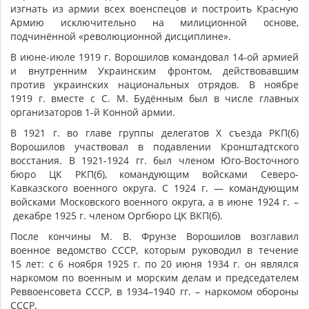
изгнать из армии всех военспецов и построить Красную
Армию исключительно на милиционной основе,
подчинённой «революционной дисциплине».
В июне-июле 1919 г. Ворошилов командовал 14-ой армией
и внутренним Украинским фронтом, действовавшим
против украинских национальных отрядов. В ноябре
1919 г. вместе с С. М. Будённым был в числе главных
организаторов 1-й Конной армии.
В 1921 г. во главе группы делегатов X съезда РКП(б)
Ворошилов участвовал в подавлении Кронштадтского
восстания. В 1921-1924 гг. был членом Юго-Восточного
бюро ЦК РКП(б), командующим войсками Северо-
Кавказского военного округа. С 1924 г. — командующим
войсками Московского военного округа, а в июне 1924 г. –
декабре 1925 г. членом Оргбюро ЦК ВКП(б).
После кончины М. В. Фрунзе Ворошилов возглавил
военное ведомство СССР, которым руководил в течение
15 лет: с 6 ноября 1925 г. по 20 июня 1934 г. он являлся
наркомом по военным и морским делам и председателем
Реввоенсовета СССР, в 1934–1940 гг. – наркомом обороны
СССР.