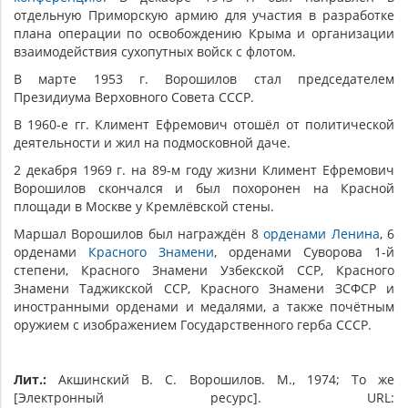
отдельную Приморскую армию для участия в разработке
плана операции по освобождению Крыма и организации
взаимодействия сухопутных войск с флотом.
В марте 1953 г. Ворошилов стал председателем
Президиума Верховного Совета СССР.
В 1960-е гг. Климент Ефремович отошёл от политической
деятельности и жил на подмосковной даче.
2 декабря 1969 г. на 89-м году жизни Климент Ефремович
Ворошилов скончался и был похоронен на Красной
площади в Москве у Кремлёвской стены.
Маршал Ворошилов был награждён 8
орденами Ленина
, 6
орденами
Красного Знамени
, орденами Суворова 1-й
степени, Красного Знамени Узбекской ССР, Красного
Знамени Таджикской ССР, Красного Знамени ЗСФСР и
иностранными орденами и медалями, а также почётным
оружием с изображением Государственного герба СССР.
Лит.:
Акшинский В. С. Ворошилов. М., 1974; То же
[Электронный ресурс]. URL: