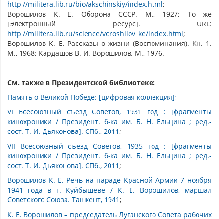
http://militera.lib.ru/bio/akschinskiy/index.html
;
Ворошилов К. Е. Оборона СССР. М., 1927; То же
[Электронный ресурс]. URL:
http://militera.lib.ru/science/voroshilov_ke/index.html
;
Ворошилов К. Е. Рассказы о жизни (Воспоминания). Кн. 1.
М., 1968; Кардашов В. И. Ворошилов. М., 1976.
См. также в Президентской библиотеке:
Память о Великой Победе: [цифровая коллекция];
VI Всесоюзный съезд Советов, 1931 год : [фрагменты
кинохроники / Президент. б-ка им. Б. Н. Ельцина ; ред.-
сост. Т. И. Дьяконова]. СПб., 2011
;
VII Всесоюзный съезд Советов, 1935 год : [фрагменты
кинохроники / Президент. б-ка им. Б. Н. Ельцина ; ред.-
сост. Т. И. Дьяконова]. СПб., 2011
;
Ворошилов К. Е. Речь на параде Красной Армии 7 ноября
1941 года в г. Куйбышеве / К. Е. Ворошилов, маршал
Советского Союза. Ташкент, 1941
;
К. Е. Ворошилов – председатель Луганского Совета рабочих