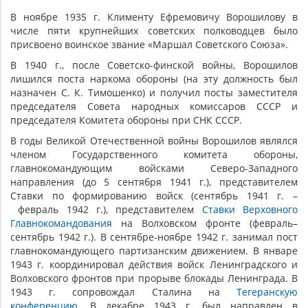
В ноябре 1935 г. Клименту Ефремовичу Ворошилову в
числе пяти крупнейших советских полководцев было
присвоено воинское звание «Маршал Советского Союза».
В 1940 г., после Советско-финской войны, Ворошилов
лишился поста наркома обороны (на эту должность был
назначен С. К. Тимошенко) и получил посты заместителя
председателя Совета народных комиссаров СССР и
председателя Комитета обороны при СНК СССР.
В годы Великой Отечественной войны Ворошилов являлся
членом Государственного комитета обороны,
главнокомандующим войсками Северо-Западного
направления (до 5 сентября 1941 г.), представителем
Ставки по формированию войск (сентябрь 1941 г. –
февраль 1942 г.), представителем
Ставки Верховного
Главнокомандования
на Волховском фронте (февраль–
сентябрь 1942 г.). В сентябре-ноябре 1942 г. занимал пост
главнокомандующего партизанским движением. В январе
1943 г. координировал действия войск Ленинградского и
Волховского фронтов при прорыве блокады Ленинграда. В
1943 г. сопровождал Сталина на
Тегеранскую
конференцию
. В декабре 1943 г. был направлен в