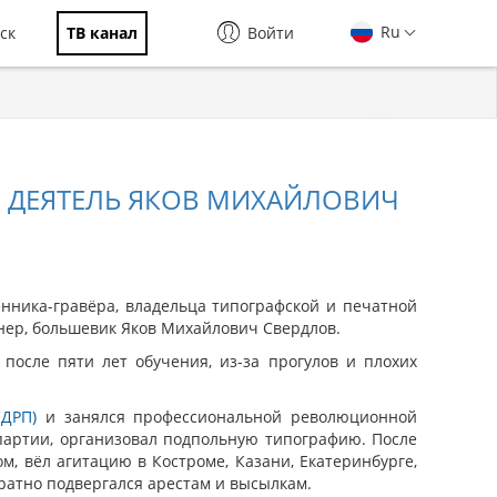
Ru
ск
ТВ канал
Войти
 ДЕЯТЕЛЬ ЯКОВ МИХАЙЛОВИЧ
енника-гравёра, владельца типографской и печатной
нер, большевик Яков Михайлович Свердлов.
после пяти лет обучения, из-за прогулов и плохих
СДРП)
и занялся профессиональной революционной
партии, организовал подпольную типографию. После
м, вёл агитацию в Костроме, Казани, Екатеринбурге,
ратно подвергался арестам и высылкам.