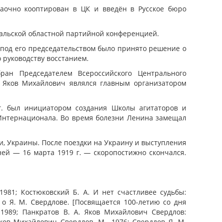
заочно кооптирован в ЦК и введён в Русское бюро
Уральской областной партийной конференцией.
К под его председательством было принято решение о
 руководству восстанием.
ан Председателем Всероссийского Центрального
. Яков Михайлович являлся главным организатором
г. был инициатором создания Школы агитаторов и
 Интернационала. Во время болезни Ленина замещал
ии, Украины. После поездки на Украину и выступления
ней — 16 марта 1919 г. — скоропостижно скончался.
1981; Костюковский Б. А. И нет счастливее судьбы:
о Я. М. Свердлове. [Посвящается 100-летию со дня
 1989; Панкратов В. А. Яков Михайлович Свердлов:
ов Михайлович Свердлов. М., 1976; Свердлов Я. М.