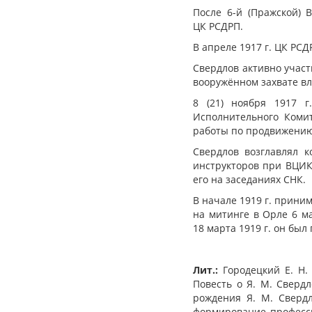
После 6-й (Пражской) 
ЦК РСДРП.
В апреле 1917 г. ЦК РС
Свердлов активно участ
вооружённом захвате вл
8 (21) ноября 1917 
Исполнительного Комит
работы по продвижению
Свердлов возглавлял 
инструкторов при ВЦИК
его на заседаниях СНК.
В начале 1919 г. прини
на митинге в Орле 6 м
18 марта 1919 г. он был
Лит.:
Городецкий Е. Н.
Повесть о Я. М. Сверд
рождения Я. М. Свердл
формирование професси