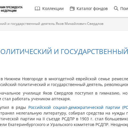
Главная
Коллекции
Каталог фондов
Пои
навигация
кий и государственный деятель Яков Михайлович Свердлов
ПОЛИТИЧЕСКИЙ И ГОСУДАРСТВЕННЫЙ
г. в Нижнем Новгороде в многодетной еврейской семье ремесл
ссийский политический и государственный деятель, революцио
начальное училище Яков Свердлов поступил в гимназию, но 
и стал работать учеником аптекаря.
ступил в ряды
Российской социал-демократической партии (Р
странял нелегальную литературу, собирал средства на нужды 
тической партии на II съезде РСДПР в 1903 г. стал большевико
ели Екатеринбургского и Уральского комитетов РСДПР. Неоднок