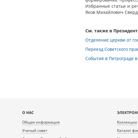
Избранные статьи и речи
Яков Михайлович Свердл
См. также в Президен
Отделение церкви от гос
Переезд Советского прав
События в Петрограде в 
Карта
О НАС
ЭЛЕКТРОН
сайта
Общая информация
Коллекции
Ученый совет
Каталог фо