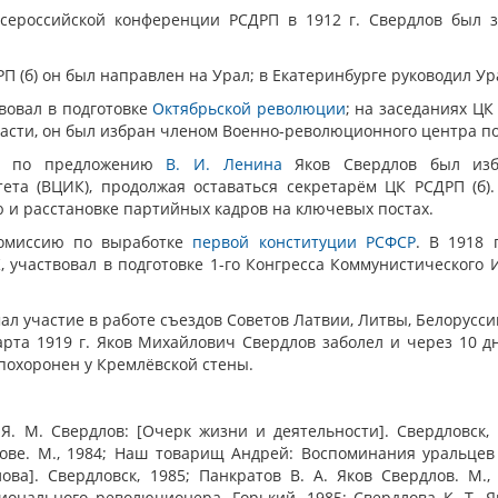
Всероссийской конференции РСДРП в 1912 г. Свердлов был 
ДРП (б) он был направлен на Урал; в Екатеринбурге руководил 
вовал в подготовке
Октябрьской революции
; на заседаниях Ц
асти, он был избран членом Военно-революционного центра по
г. по предложению
В. И. Ленина
Яков Свердлов был избр
ета (ВЦИК), продолжая оставаться секретарём ЦК РСДРП (б)
 и расстановке партийных кадров на ключевых постах.
комиссию по выработке
первой конституции РСФСР
. В 1918 
, участвовал в подготовке 1-го Конгресса Коммунистического
мал участие в работе съездов Советов Латвии, Литвы, Белорусс
арта 1919 г. Яков Михайлович Свердлов заболел и через 10 д
 похоронен у Кремлёвской стены.
 Я. М. Свердлов: [Очерк жизни и деятельности]. Свердловск, 
лове. М., 1984; Наш товарищ Андрей: Воспоминания уральцев 
ова]. Свердловск, 1985; Панкратов В. А. Яков Свердлов. М.,
онального революционера. Горький, 1985; Свердлова К. Т. Як