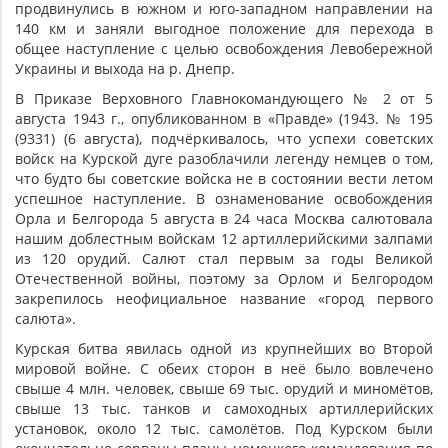
продвинулись в южном и юго-западном направлении на
140 км и заняли выгодное положение для перехода в
общее наступление с целью освобождения Левобережной
Украины и выхода на р. Днепр.
В Приказе Верховного Главнокомандующего № 2 от 5
августа 1943 г., опубликованном в «Правде» (1943. № 195
(9331) (6 августа), подчёркивалось, что успехи советских
войск на Курской дуге разоблачили легенду немцев о том,
что будто бы советские войска не в состоянии вести летом
успешное наступление. В ознаменование освобождения
Орла и Белгорода 5 августа в 24 часа Москва салютовала
нашим доблестным войскам 12 артиллерийскими залпами
из 120 орудий. Салют стал первым за годы Великой
Отечественной войны, поэтому за Орлом и Белгородом
закрепилось неофициальное название «город первого
салюта».
Курская битва явилась одной из крупнейших во Второй
мировой войне. С обеих сторон в неё было вовлечено
свыше 4 млн. человек, свыше 69 тыс. орудий и миномётов,
свыше 13 тыс. танков и самоходных артиллерийских
установок, около 12 тыс. самолётов. Под Курском были