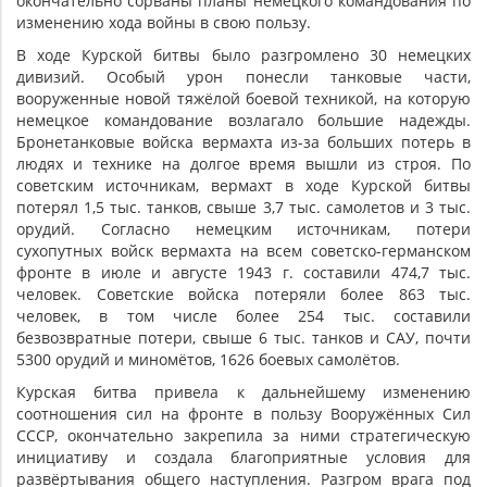
окончательно сорваны планы немецкого командования по
изменению хода войны в свою пользу.
В ходе Курской битвы было разгромлено 30 немецких
дивизий. Особый урон понесли танковые части,
вооруженные новой тяжёлой боевой техникой, на которую
немецкое командование возлагало большие надежды.
Бронетанковые войска вермахта из-за больших потерь в
людях и технике на долгое время вышли из строя. По
советским источникам, вермахт в ходе Курской битвы
потерял 1,5 тыс. танков, свыше 3,7 тыс. самолетов и 3 тыс.
орудий. Согласно немецким источникам, потери
сухопутных войск вермахта на всем советско-германском
фронте в июле и августе 1943 г. составили 474,7 тыс.
человек. Советские войска потеряли более 863 тыс.
человек, в том числе более 254 тыс. составили
безвозвратные потери, свыше 6 тыс. танков и САУ, почти
5300 орудий и миномётов, 1626 боевых самолётов.
Курская битва привела к дальнейшему изменению
соотношения сил на фронте в пользу Вооружённых Сил
СССР, окончательно закрепила за ними стратегическую
инициативу и создала благоприятные условия для
развёртывания общего наступления. Разгром врага под