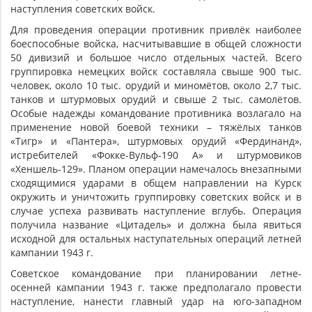
наступления советских войск.
Для проведения операции противник привлёк наиболее
боеспособные войска, насчитывавшие в общей сложности
50 дивизий и большое число отдельных частей. Всего
группировка немецких войск составляла свыше 900 тыс.
человек, около 10 тыс. орудий и миномётов, около 2,7 тыс.
танков и штурмовых орудий и свыше 2 тыс. самолётов.
Особые надежды командование противника возлагало на
применение новой боевой техники – тяжёлых танков
«Тигр» и «Пантера», штурмовых орудий «Фердинанд»,
истребителей «Фокке-Вульф-190 А» и штурмовиков
«Хеншель-129». Планом операции намечалось внезапными
сходящимися ударами в общем направлении на Курск
окружить и уничтожить группировку советских войск и в
случае успеха развивать наступление вглубь. Операция
получила название «Цитадель» и должна была явиться
исходной для остальных наступательных операций летней
кампании 1943 г.
Советское командование при планировании летне-
осенней кампании 1943 г. также предполагало провести
наступление, нанести главный удар на юго-западном