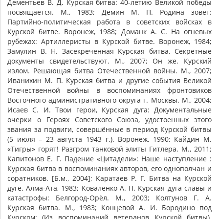
Дементьев В. Д. Курская битва: 40-летию Великой победы
посвящается. М., 1983; Дёмин М. П. Родина зовёт:
Партийно-политическая работа в советских войсках в
Курской битве. Воронеж, 1988; Доманк А. С. На огневых
рубежах: Артиллеристы в Курской битве. Воронеж, 1984;
Замулин В. Н. Засекреченная Курская битва. Секретные
документы свидетельствуют. М., 2007; Он же. Курский
излом. Решающая битва Отечественной войны. М., 2007;
Иванихин М. П. Курская битва и другие события Великой
Отечественной войны в воспоминаниях фронтовиков
Восточного административного округа г. Москвы. М., 2004;
Исаев С. И. Твои герои, Курская дуга: Документальные
очерки о Героях Советского Союза, удостоенных этого
звания за подвиги, совершённые в период Курской битвы
(5 июля – 23 августа 1943 г.). Воронеж, 1990; Кайдин М.
«Тигры» горят! Разгром танковой элиты Гитлера. М., 2011;
Капитонов Е. Г. Падение «Цитадели»: Наше наступление :
Курская битва в воспоминаниях авторов, его однополчан и
соратников. [Б.м., 2004]; Каратаев Р. Г. Битва на Курской
дуге. Алма-Ата, 1983; Коваленко А. П. Курская дуга славы и
катастрофы: Белгород-Орёл. М., 2003; Колтунов Г. А.
Курская битва. М., 1983; Концевой А. И. Бородино под
Курском: (Из воспоминаний ветеранов Курской битвы).