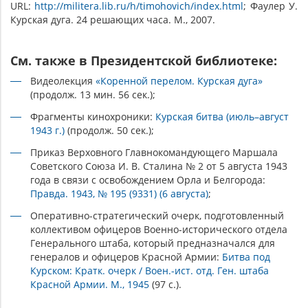
URL:
http://militera.lib.ru/h/timohovich/index.html
; Фаулер У.
Курская дуга. 24 решающих часа. М., 2007.
См. также в Президентской библиотеке:
Видеолекция
«Коренной перелом. Курская дуга»
(продолж. 13 мин. 56 сек.);
Фрагменты кинохроники:
Курская битва (июль–август
1943 г.)
(продолж. 50 сек.);
Приказ Верховного Главнокомандующего Маршала
Советского Союза И. В. Сталина № 2 от 5 августа 1943
года в связи с освобождением Орла и Белгорода:
Правда. 1943, № 195 (9331) (6 августа)
;
Оперативно-стратегический очерк, подготовленный
коллективом офицеров Военно-исторического отдела
Генерального штаба, который предназначался для
генералов и офицеров Красной Армии:
Битва под
Курском: Кратк. очерк / Воен.-ист. отд. Ген. штаба
Красной Армии. М., 1945
(97 с.).