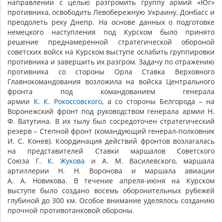
направлении с целью разгромить группу армий «Юг»
противника, освободить Левобережную Украину, Донбасс и
преодолеть реку Днепр. На основе данных о подготовке
немецкого наступления под Курском было принято
решение преднамеренной стратегической обороной
советских войск на Курском выступе ослабить группировки
противника и завершить их разгром. Задачу по отражению
противника со стороны Орла Ставка Верховного
Главнокомандования возложила на войска Центрального
фронта под командованием генерала
армии
К. К. Рокоссовского
, а со стороны Белгорода – на
Воронежский фронт под руководством генерала армии Н.
Ф. Ватутина. В их тылу был сосредоточен стратегический
резерв – Степной фронт (командующий генерал-полковник
И. С. Конев). Координация действий фронтов возлагалась
на представителей Ставки маршалов Советского
Союза
Г. К. Жукова
и А. М. Василевского, маршала
артиллерии Н. Н. Воронова и маршала авиации
А. А. Новикова. В течение апреля-июня на Курском
выступе было создано восемь оборонительных рубежей
глубиной до 300 км. Особое внимание уделялось созданию
прочной противотанковой обороны.