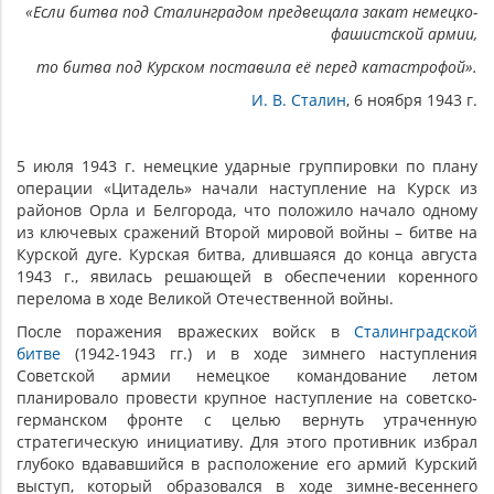
«Если битва под Сталинградом предвещала закат немецко-
фашистской армии,
то битва под Курском поставила её перед катастрофой».
И. В. Сталин
, 6 ноября 1943 г.
5 июля 1943 г. немецкие ударные группировки по плану
операции «Цитадель» начали наступление на Курск из
районов Орла и Белгорода, что положило начало одному
из ключевых сражений Второй мировой войны – битве на
Курской дуге. Курская битва, длившаяся до конца августа
1943 г., явилась решающей в обеспечении коренного
перелома в ходе Великой Отечественной войны.
После поражения вражеских войск в
Сталинградской
битве
(1942-1943 гг.) и в ходе зимнего наступления
Советской армии немецкое командование летом
планировало провести крупное наступление на советско-
германском фронте с целью вернуть утраченную
стратегическую инициативу. Для этого противник избрал
глубоко вдававшийся в расположение его армий Курский
выступ, который образовался в ходе зимне-весеннего