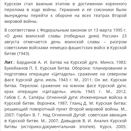
Курском стал важным этапом в достижении коренного
перелома в ходе войны. Германия и её союзники были
вынуждены перейти к обороне на всех театрах Второй
мировой войны.
В соответствии с Федеральным законом от 13 марта 1995 г.
«О днях воинской славы (победных днях) России» 23
августа отмечается день воинской славы – разгром
советскими войсками немецко-фашистских войск в Курской
битве (1943).
Лит
.: Барданов А. И. Битва на Курской дуге. Минск, 1983;
Букейханов П. Е. Курская битва. Оборона: планирование и
подготовка операции «Цитадель», сражение на северном
фасе Курской дуги, июль 1943 г. М., 2011; Он же. Курская
битва. Перелом: сражение на южном фасе Курской дуги,
крах операции «Цитадель», июль 1943 г. М., 2012;
Габов С. А. Сапёры Огненной дуги: Инженерные войска в
Курской битве. Воронеж, 1987; Гланц Д. М. Курская битва:
решающий поворотный пункт Второй мировой войны. М.,
2007; Горбач В. Г. Над Огненной Дугой: советская авиация
в Курской битве. М., 2007; Давыдков В. И. Анализ Курской
битвы (историко-документальная эпопея). Курск, 2005;