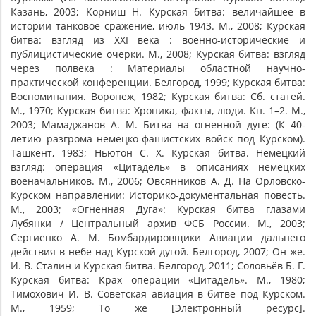
Казань, 2003; Корниш Н. Курская битва: величайшее в
истории танковое сражение, июль 1943. М., 2008; Курская
битва: взгляд из ХХI века : военно-исторические и
публицистические очерки. М., 2008; Курская битва: взгляд
через полвека : Материалы областной научно-
практической конференции. Белгород, 1999; Курская битва:
Воспоминания. Воронеж, 1982; Курская битва: Сб. статей.
М., 1970; Курская битва: Хроника, факты, люди. Кн. 1–2. М.,
2003; Мамаджанов А. М. Битва на огненной дуге: (К 40-
летию разгрома немецко-фашистских войск под Курском).
Ташкент, 1983; Ньютон С. Х. Курская битва. Немецкий
взгляд: операция «Цитадель» в описаниях немецких
военачальников. М., 2006; Овсянников А. Д. На Орловско-
Курском направлении: Историко-документальная повесть.
М., 2003; «Огненная Дуга»: Курская битва глазами
Лубянки / Центральный архив ФСБ России. М., 2003;
Сергиенко А. М. Бомбардировщики Авиации дальнего
действия в небе над Курской дугой. Белгород, 2007; Он же.
И. В. Сталин и Курская битва. Белгород, 2011; Соловьёв Б. Г.
Курская битва: Крах операции «Цитадель». М., 1980;
Тимохович И. В. Советская авиация в битве под Курском.
М., 1959; То же [Электронный ресурс].