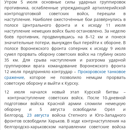
Утром 5 июля основные силы ударных группировок
противника, ослабленные упреждающей артиллерийской
контрподготовкой советских войск, перешли в
наступление. Наиболее ожесточённые бои развёрнулись в
полосе Центрального фронта и к исходу 11 июля
наступление немецких войск было остановлено. За неделю
боёв противник, продвинувшись на 8–12 км и понеся
значительные потери, вынужден был перейти к обороне. В
полосе Воронежского фронта соперник к исходу 9 июля
сумел прорвать оборону советских войск на глубину около
35 км. Для срыва наступления и разгрома ударной
группировки врага командование Воронежского фронта
12 июля предприняло контрудар –
Прохоровское танковое
сражение
, которое не позволило немцам прорвать
советскую оборону и выйти к Курску.
12 июля начался новый этап Курской битвы –
контрнаступление советских войск. После 10-дневной
подготовки войска Красной армии сломили немецкую
оборону и 5 августа освободили Орёл и
Белгород.
23 августа
войска Степного и Юго-Западного
фронтов освободили Харьков. В ходе контрнаступления на
белгородско-харьковском направлении советские войска