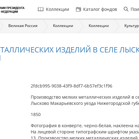
Главная
Коллекции
Каталог фондов
Пои
навигация
Великая Россия
Коллекции
Коллекции
Культур
ТАЛЛИЧЕСКИХ ИЗДЕЛИЙ В СЕЛЕ ЛЫС
И
2fdcb995-9038-43f9-8df7-6b57ef3c1f96
Производство мелких металлических изделий в с
Лысково Макарьевского уезда Нижегородской гу
1850
Фотография в конверте, черно-белая, наклеена на
На лицевой стороне типографским шрифтом указ
13. Производство мелких металлических изделий