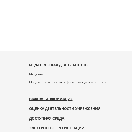
var/data/scans/public/2FDCB995-
DeepZoom=/var/data/scans/public/2FDCB
9038-43F9-8DF7-
9038-43F9-8DF7-
3C1F96/0/344075_doc1.tiff.dzi
6B57EF3C1F96/0/344076_doc1.tiff.dzi
5
ИЗДАТЕЛЬСКАЯ ДЕЯТЕЛЬНОСТЬ
Издания
Издательско-полиграфическая деятельность
ВАЖНАЯ ИНФОРМАЦИЯ
ОЦЕНКА ДЕЯТЕЛЬНОСТИ УЧРЕЖДЕНИЯ
ДОСТУПНАЯ СРЕДА
ЭЛЕКТРОННЫЕ РЕГИСТРАЦИИ