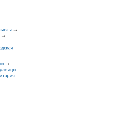
→
мыслы
→
в
→
одская
ии
→
траницы
итория