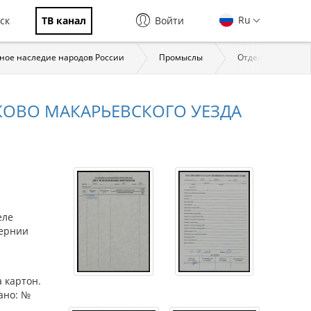
Ru
ск
ТВ канал
Войти
ное наследие народов России
Промыслы
Отдельные пром
КОВО МАКАРЬЕВСКОГО УЕЗДА
еле
бернии
 картон.
ано: №