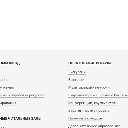
ta/scans/public/2FDCB995-
DeepZoom=/var/data/scans/public/2FDCB995-
DeepZoom=/
8-43F9-8DF7-
9038-43F9-8DF7-
0/344073_doc1.tiff.dzi
6B57EF3C1F96/0/344074_doc1.tiff.dzi
6B57EF
3
4
НЫЙ ФОНД
ОБРАЗОВАНИЕ И НАУКА
Экскурсии
ндов
Выставки
тупления
Мультимедийные уроки
ие и обработка ресурсов
Видеолекторий «Знание о России»
нирования
Конференции, круглые столы
Стратегические проекты
Проекты и конкурсы
НЫЕ ЧИТАЛЬНЫЕ ЗАЛЫ
Дополнительное образование
 зал