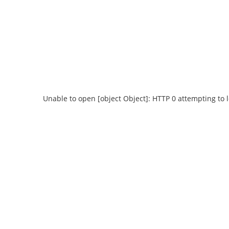
Unable to open [object Object]: HTTP 0 attempting to 
Unable to open [object Object]: HTTP 0
Unable to open
attempting to load TileSource:
attempting
https://content.prlib.ru/fcgi-bin/iipsrv.fcgi?
https://content.pr