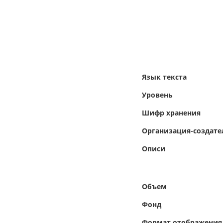
Язык текста
Уровень
Шифр хранения
Организация-создате
Описи
Объем
Фонд
Формат отображения