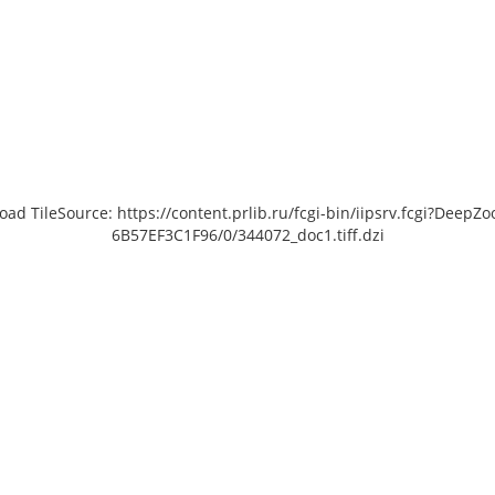
load TileSource: https://content.prlib.ru/fcgi-bin/iipsrv.fcgi?De
6B57EF3C1F96/0/344072_doc1.tiff.dzi
 [object Object]: HTTP 0
Unable to open [object Object]: HTTP 0
Unable 
 to load TileSource:
attempting to load TileSource:
att
lib.ru/fcgi-bin/iipsrv.fcgi?
https://content.prlib.ru/fcgi-bin/iipsrv.fcgi?
https://co