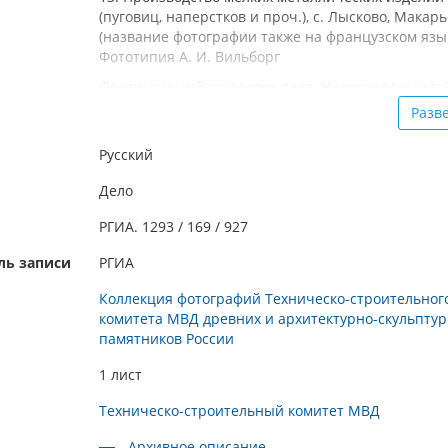
(пуговиц, наперстков и проч.), с. Лысково, Макарье
(название фотографии также на французском язык
Фототипия А. И. Вильборг
Оригинальный заголовок дела: Нижегородская гу
Макарьевский уезд, село Лысково. Производство 
Разв
металлических изделий : б/д
Русский
Дело
РГИА. 1293 / 169 / 927
ль записи
РГИА
Коллекция фотографий Техническо-строительног
комитета МВД древних и архитектурно-скульпту
памятников России
1 лист
Техническо-строительный комитет МВД
Архивное описание