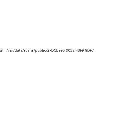
epZoom=/var/data/scans/public/2FDCB995-9038-43F9-8DF7-
to open [object Object]: HTTP 0
Unable to open [object Object]: HTTP 
empting to load TileSource:
attempting to load TileSource:
ntent.prlib.ru/fcgi-bin/iipsrv.fcgi?
https://content.prlib.ru/fcgi-bin/iipsrv.f