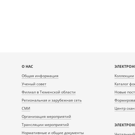
DeepZoom=/var/data/scans/public/2FDCB995-
DeepZoom=/var/da
9038-43F9-8DF7-
903
6B57EF3C1F96/0/344072_doc1.tiff.dzi
6B57EF3C1F96/
1
2
Карта
О НАС
ЭЛЕКТРОН
сайта
Общая информация
Коллекции
Ученый совет
Каталог фо
Филиал в Тюменской области
Новые пос
Региональная и зарубежная сеть
Формирован
СМИ
Центр ска
Организация мероприятий
Трансляции мероприятий
ЭЛЕКТРОН
Нормативные и общие документы
Читальный