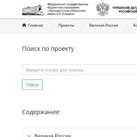
Вы
Главная
Проекты
Великая Россия
К
здесь
Поиск по проекту
Введите
строку
Поиск
для
поиска
*
Содержание
Великая Россия