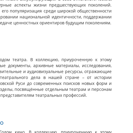
турные аспекты жизни предшествующих поколений.
и его популяризация среди широкой общественности
ровании национальной идентичности, поддержании
редаче ценностных ориентиров будущим поколениям.
одом театра. В коллекцию, приуроченную к этому
е документы, архивные материалы, исследования,
азительные и аудиовизуальные ресурсы, отражающие
театрального дела в нашей стране – от истории
ровской Руси до современных поисков новых форм и
азделы, посвящённые отдельным театрам и персонам
м представителям театральных профессий.
но
Годом кино. В коллекцию, приуроченную к этому