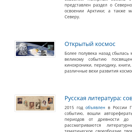
представлен раздел о Северн
освоении Арктики; а также м
Северу.
Открытый космос
Более полувека назад сбылась 
великому событию посвяще
кинохроники, периодику, книги
различные вехи развития космо
Русская литература: с
2015 год
объявлен
в России Г
событию, вошли автореферат
периодов от древности до 
рассматриваются литератур
тематическое своеобразие тво