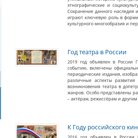
этнографические и социокуль
Сохранение данного наследия 
играют ключевую роль в форми
культурного многообразия и пе
Год театра в России
2019 год объявлен в России Г
событию, включены официальны
периодические издания, изобр
различные аспекты развития 
возникновения театра в допет
жанров. Особо представлены р
– актёрам, режиссёрам и други
К Году российского ки
2016 год объявлен в России 