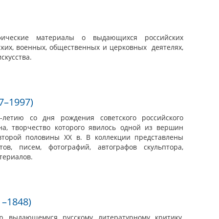
фические материалы о выдающихся российских
ских, военных, общественных и церковных деятелях,
искусства.
7–1997)
-летию со дня рождения советского российского
на, творчество которого явилось одной из вершин
 второй половины XX в. В коллекции представлены
ов, писем, фотографий, автографов скульптора,
атериалов.
1–1848)
ю выдающемуся русскому литературному критику,