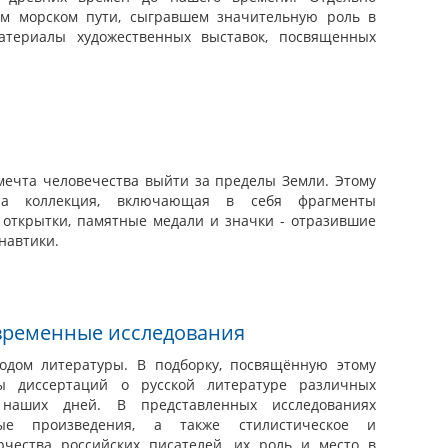
ом морском пути, сыгравшем значительную роль в
атериалы художественных выставок, посвященных
мечта человечества выйти за пределы Земли. Этому
на коллекция, включающая в себя фрагменты
, открытки, памятные медали и значки - отразившие
навтики.
овременные исследования
одом литературы. В подборку, посвящённую этому
ы диссертаций о русской литературе различных
наших дней. В представленных исследованиях
ные произведения, а также стилистическое и
рчества российских писателей, их роль и место в