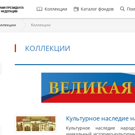
Главная
Коллекции
Каталог фондов
Пои
навигация
оллекции
Коллекции
КОЛЛЕКЦИИ
Коллекции
Культурное наследие н
Культурное наследие народ
уникальный историко-культурны