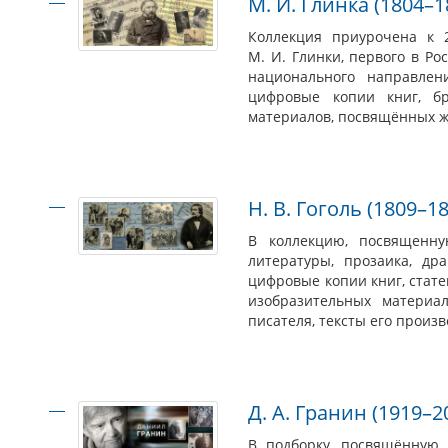
М. И. Глинка (1804–1
Коллекция приурочена к 
М. И. Глинки, первого в Ро
национального направле
цифровые копии книг, б
материалов, посвящённых ж
Н. В. Гоголь (1809–1
В коллекцию, посвященну
литературы, прозаика, дра
цифровые копии книг, стате
изобразительных материа
писателя, тексты его произ
Д. А. Гранин (1919–2
В подборку, посвящённую 