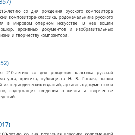
857)
215-летию со дня рождения русского композитора
ссии композитора-классика, родоначальника русского
ния в мировом оперном искусстве. В неё вошли
рошюр, архивных документов и изобразительных
изни и творчеству композитора.
852)
ю 210-летию со дня рождения классика русской
матурга, критика, публициста Н. В. Гоголя, вошли
й из периодических изданий, архивных документов и
лов, содержащих сведения о жизни и творчестве
ведений.
017)
100-летию со дня рождения классика современной