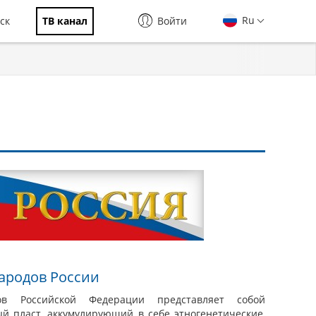
Ru
ск
ТВ канал
Войти
ародов России
ов Российской Федерации представляет собой
й пласт, аккумулирующий в себе этногенетические,