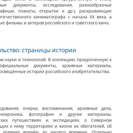
ые документы, исследования, разнообразные
афиши, плакаты, открытки и др.), раскрывающие
течественного кинематографа с начала XX века, а
е фильмы и актеров российского и советского кино.
льство: страницы истории
ом науки и технологий. В коллекцию, приуроченную к
официальные документы, архивные материалы,
освящённые истории российского изобретательства.
дования, очерки, воспоминания, архивные дела,
инохроника, фотографии и другие материалы,
ских путешествиях и экспедициях, о Северном
щих к нему территориях и жизни их обитателей, об
 древних времён до нашего времени. Отдельно