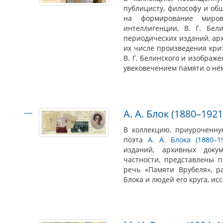
публицисту, философу и об
на формирование мирово
интеллигенции, В. Г. Бел
периодических изданий, ар
их числе произведения крит
В. Г. Белинского и изображе
увековечением памяти о нё
А. А. Блок (1880–1921
В коллекцию, приуроченну
поэта
А. А. Блока (1880–1
изданий, архивных доку
частности, представлены п
речь «Памяти Врубеля», р
Блока и людей его круга, ис