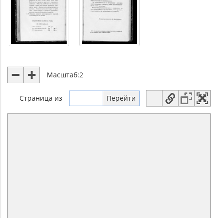
Масштаб:
2
Страница
из