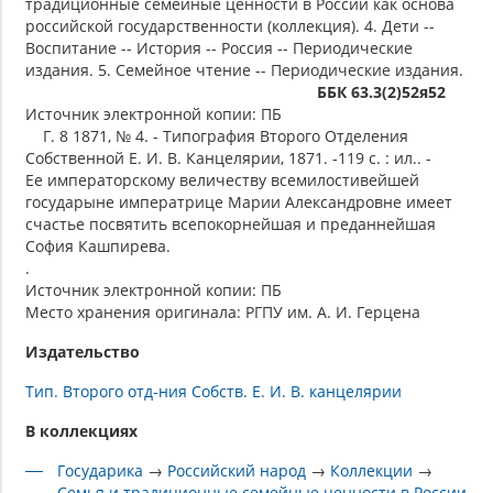
традиционные семейные ценности в России как основа
российской государственности (коллекция). 4. Дети --
Воспитание -- История -- Россия -- Периодические
издания. 5. Семейное чтение -- Периодические издания.
ББК 63.3(2)52я52
Источник электронной копии: ПБ
Г. 8 1871, № 4. - Типография Второго Отделения
Собственной Е. И. В. Канцелярии, 1871. -119 с. : ил.. -
Ее императорскому величеству всемилостивейшей
государыне императрице Марии Александровне имеет
счастье посвятить всепокорнейшая и преданнейшая
София Кашпирева.
.
Источник электронной копии: ПБ
Место хранения оригинала: РГПУ им. А. И. Герцена
Издательство
Тип. Второго отд-ния Собств. Е. И. В. канцелярии
В коллекциях
Государика
→
Российский народ
→
Коллекции
→
Семья и традиционные семейные ценности в России