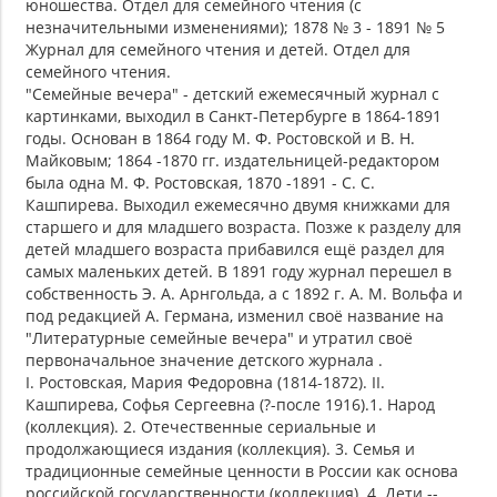
юношества. Отдел для семейного чтения (с
незначительными изменениями); 1878 № 3 - 1891 № 5
Журнал для семейного чтения и детей. Отдел для
семейного чтения.
"Семейные вечера" - детский ежемесячный журнал с
картинками, выходил в Санкт-Петербурге в 1864-1891
годы. Основан в 1864 году М. Ф. Ростовской и В. Н.
Майковым; 1864 -1870 гг. издательницей-редактором
была одна М. Ф. Ростовская, 1870 -1891 - С. С.
Кашпирева. Выходил ежемесячно двумя книжками для
старшего и для младшего возраста. Позже к разделу для
детей младшего возраста прибавился ещё раздел для
самых маленьких детей. В 1891 году журнал перешел в
собственность Э. А. Арнгольда, а с 1892 г. А. М. Вольфа и
под редакцией А. Германа, изменил своё название на
"Литературные семейные вечера" и утратил своё
первоначальное значение детского журнала .
I. Ростовская, Мария Федоровна (1814-1872). II.
Кашпирева, Софья Сергеевна (?-после 1916).1. Народ
(коллекция). 2. Отечественные сериальные и
продолжающиеся издания (коллекция). 3. Семья и
традиционные семейные ценности в России как основа
российской государственности (коллекция). 4. Дети --