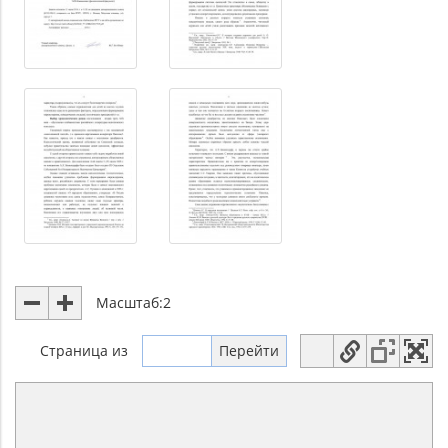
Масштаб:
2
Страница
из