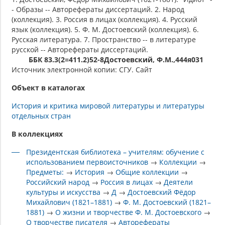
- Образы -- Авторефераты диссертаций. 2. Народ
(коллекция). 3. Россия в лицах (коллекция). 4. Русский
язык (коллекция). 5. Ф. М. Достоевский (коллекция). 6.
Русская литература. 7. Пространство -- в литературе
русской -- Авторефераты диссертаций.
ББК 83.3(2=411.2)52-8Достоевский, Ф.М.,444я031
Источник электронной копии: СГУ. Сайт
Объект в каталогах
История и критика мировой литературы и литературы
отдельных стран
В коллекциях
Президентская библиотека – учителям: обучение с
использованием первоисточников
→
Коллекции
→
Предметы:
→
История
→
Общие коллекции
→
Российский народ
→
Россия в лицах
→
Деятели
культуры и искусства
→
Д
→
Достоевский Фёдор
Михайлович (1821–1881)
→
Ф. М. Достоевский (1821–
1881)
→
О жизни и творчестве Ф. М. Достоевского
→
О творчестве писателя
→
Авторефераты