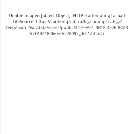
Unable to open [object Object]: HTTP 0 attempting to load
TileSource: https://content.prlib.ru/fcgi-bin/iipsrv.fcgi?
DeepZoom=/var/data/scans/public/427F9AE1-3B1E-4F26-8CA3-
57E4B318066E/0/278093_doc1.tiff.dzi