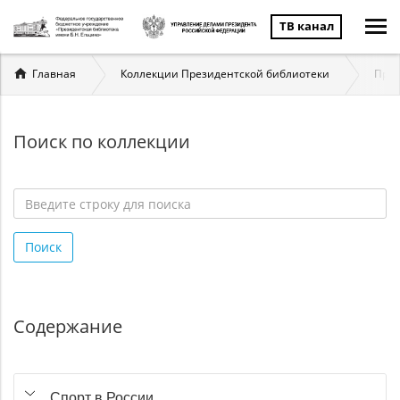
ТВ канал
Вы
Главная
Коллекции Президентской библиотеки
През
здесь
Поиск по коллекции
Введите
строку
Поиск
для
поиска
*
Содержание
Спорт в России