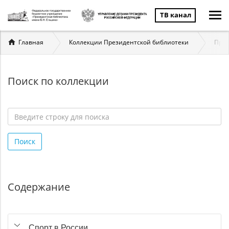
ТВ канал
Вы
Главная
Коллекции Президентской библиотеки
През
здесь
Поиск по коллекции
Введите
строку
Поиск
для
поиска
*
Содержание
Спорт в России