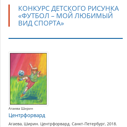
КОНКУРС ДЕТСКОГО РИСУНКА
«ФУТБОЛ – МОЙ ЛЮБИМЫЙ
ВИД СПОРТА»
Конкурс
детского
рисунка
«Футбол
–
мой
любимый
вид
Агаева Ширин
спорта»
Центрфорвард
Агаева, Ширин. Центрфорвард. Санкт-Петербург, 2018.