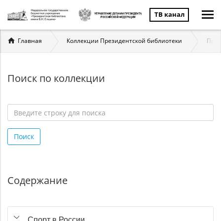
ТВ канал
Вы
Главная
Коллекции Президентской библиотеки
През
здесь
Поиск по коллекции
Введите
строку
Поиск
для
поиска
*
Содержание
Спорт в России