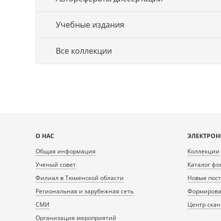
Учебные издания
Все коллекции
Карта
О НАС
ЭЛЕКТРОН
сайта
Общая информация
Коллекции
Ученый совет
Каталог фо
Филиал в Тюменской области
Новые пос
Региональная и зарубежная сеть
Формирован
СМИ
Центр ска
Организация мероприятий