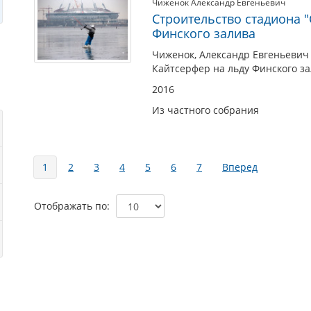
Чиженок Александр Евгеньевич
Строительство стадиона "
Финского залива
Чиженок, Александр Евгеньевич 
Кайтсерфер на льду Финского зал
2016
Из частного собрания
Страницы
1
2
3
4
5
6
7
Вперед
Отображать по