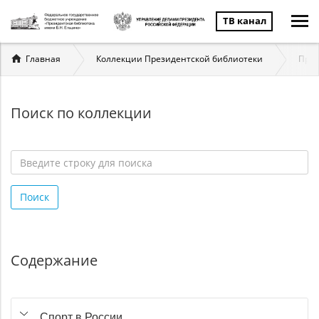
ТВ канал
Вы
Главная
Коллекции Президентской библиотеки
През
здесь
Поиск по коллекции
Введите
строку
Поиск
для
поиска
*
Содержание
Спорт в России