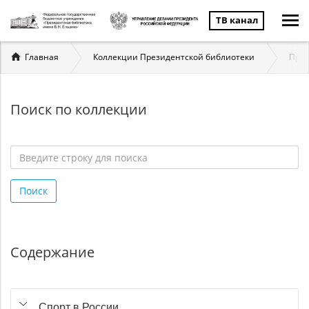
ТВ канал
Вы
Главная
Коллекции Президентской библиотеки
През
здесь
Поиск по коллекции
Введите
строку
Поиск
для
поиска
*
Содержание
Спорт в России