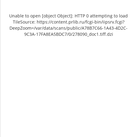
Unable to open [object Object]: HTTP 0 attempting to load
TileSource: https://content.prlib.ru/fcgi-bin/iipsrv.fcgi?
DeepZoom=/var/data/scans/public/A78B7C66-1A43-4D2C-
9C3A-17FA8EA5BDC7/0/278090_doc1.tiff.dzi