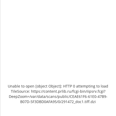
Unable to open [object Object]: HTTP 0 attempting to load
TileSource: https://content.prlib.ru/fcgi-bin/iipsrv.fcgi?
DeepZoom=/var/data/scans/public/CEAE61F6-61E0-47B9-
B07D-5F3DBD0AFA95/0/291472_doc1.tiff.dzi