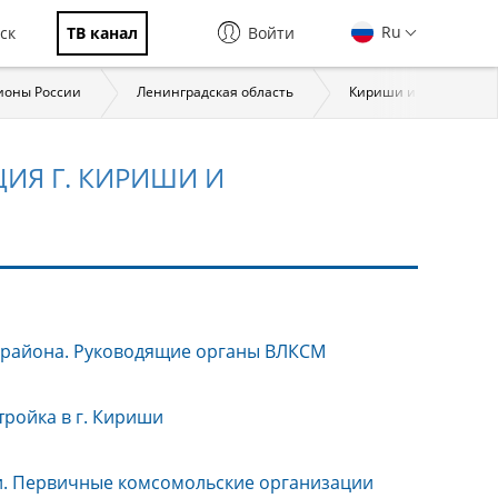
Ru
ск
ТВ канал
Войти
ионы России
Ленинградская область
Кириши и Киришский 
ИЯ Г. КИРИШИ И
 района. Руководящие органы ВЛКСМ
ройка в г. Кириши
и. Первичные комсомольские организации