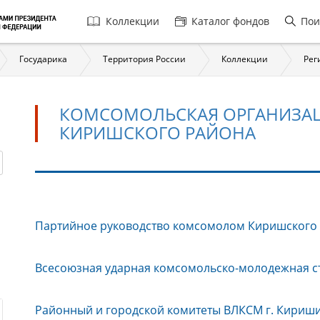
Главная
Коллекции
Каталог фондов
Пои
навигация
Государика
Территория России
Коллекции
Рег
КОМСОМОЛЬСКАЯ ОРГАНИЗАЦ
КИРИШСКОГО РАЙОНА
Комсомольская
Партийное руководство комсомолом Киришского
организация
г.
Кириши
Всесоюзная ударная комсомольско-молодежная ст
и
Киришского
Районный и городской комитеты ВЛКСМ г. Кириш