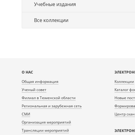
Учебные издания
Все коллекции
Карта
О НАС
ЭЛЕКТРОН
сайта
Общая информация
Коллекции
Ученый совет
Каталог фо
Филиал в Тюменской области
Новые пос
Региональная и зарубежная сеть
Формирован
СМИ
Центр ска
Организация мероприятий
Трансляции мероприятий
ЭЛЕКТРОН