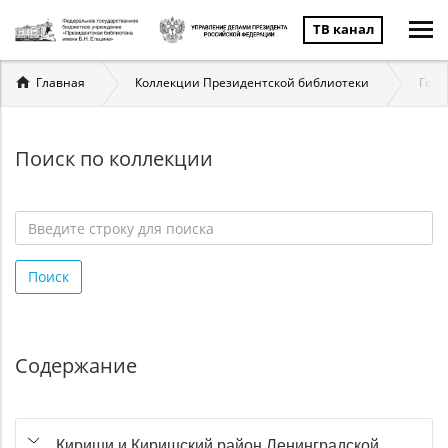
ТВ канал
Вы
Главная
Коллекции Президентской библиотеки
Госу
здесь
Поиск по коллекции
Введите
строку
Поиск
для
поиска
*
Содержание
Кириши и Киришский район Ленинградской