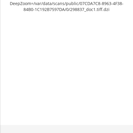
DeepZoom=/var/data/scans/public/07CDA7C8-8963-4F38-
84B0-1C192B7597DA/0/298837_doc1.tiff.dzi