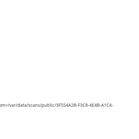
epZoom=/var/data/scans/public/3F554A2B-F3C8-4E4B-A1C4-