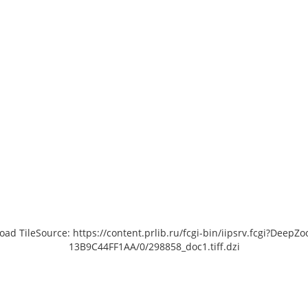
load TileSource: https://content.prlib.ru/fcgi-bin/iipsrv.fcgi?De
13B9C44FF1AA/0/298858_doc1.tiff.dzi