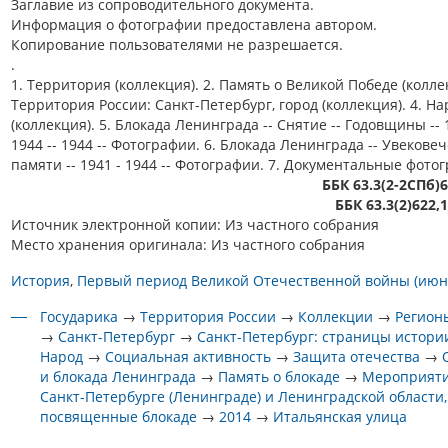
Заглавие из сопроводительного документа.
Информация о фотографии предоставлена автором.
Копирование пользователями не разрешается.
.
1. Территория (коллекция). 2. Память о Великой Победе (коллек
Территория России: Санкт-Петербург, город (коллекция). 4. На
(коллекция). 5. Блокада Ленинграда -- Снятие -- Годовщины -- 
1944 -- 1944 -- Фотографии. 6. Блокада Ленинграда -- Увекове
памяти -- 1941 - 1944 -- Фотографии. 7. Документальные фото
ББК 63.3(2-2СПб)
ББК 63.3(2)622,
Источник электронной копии: Из частного собрания
Место хранения оригинала: Из частного собрания
История
Первый период Великой Отечественной войны (июнь
Государика
→
Территория России
→
Коллекции
→
Регион
→
Санкт-Петербург
→
Санкт-Петербург: страницы истори
Народ
→
Социальная активность
→
Защита отечества
→
и блокада Ленинграда
→
Память о блокаде
→
Мероприяти
Санкт-Петербурге (Ленинграде) и Ленинградской области,
посвященные блокаде
→
2014
→
Итальянская улица