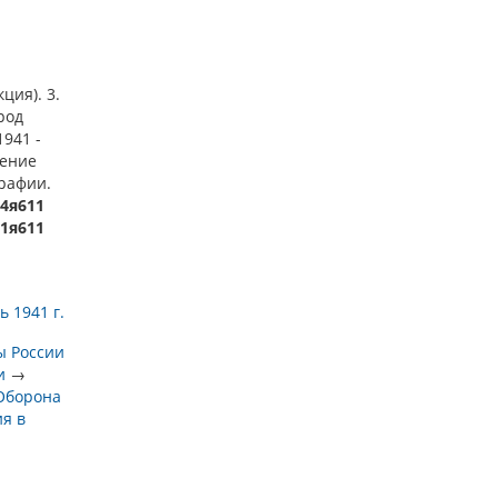
ция). 3.
род
1941 -
чение
графии.
64я611
11я611
 1941 г.
ы России
и
→
Оборона
я в