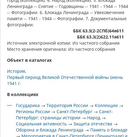
город (коллекция). 4. Народ (коллекция). 5. Блокада
Ленинграда -- Снятие -- Годовщины -- 1941 - 1944 -- 1944
-- Фотографии. 6. Блокада Ленинграда -- Увековечение
памяти -- 1941 - 1944 -- Фотографии. 7. Документальные
фотографии.
ББК 63.3(2-2СПб)64я611
ББК 63.3(2)622,11я611
Источник электронной копии: Из частного собрания
Место хранения оригинала: Из частного собрания
Объект в каталогах
История
Первый период Великой Отечественной войны (июнь
1941 г.
В коллекциях
Государика
→
Территория России
→
Коллекции
→
Регионы России
→
Санкт-Петербург
→
Санкт-
Петербург: страницы истории
→
Народ
→
Социальная активность
→
Защита отечества
→
Оборона и блокада Ленинграда
→
Память о блокаде
→
Мероприятия в Санкт-Петербурге (Ленинграде) и