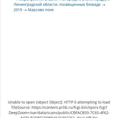
Ленинградской области, посвященные блокаде
→
2019
→
Марсово поле
Unable to open [object Object]: HTTP 0 attempting to load
TileSource: https://content.prlib.ru/fcgi-bin/iipsrv.fcgi?
DeepZoom=/var/data/scans/public/CBFACB33-7C65-4F62-
8470-B2D8FCD0BD46/0/302261_doc1.tiff.dzi