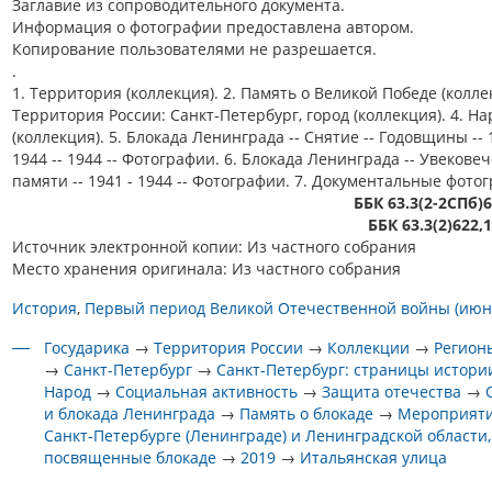
Заглавие из сопроводительного документа.
Информация о фотографии предоставлена автором.
Копирование пользователями не разрешается.
.
1. Территория (коллекция). 2. Память о Великой Победе (коллек
Территория России: Санкт-Петербург, город (коллекция). 4. На
(коллекция). 5. Блокада Ленинграда -- Снятие -- Годовщины -- 
1944 -- 1944 -- Фотографии. 6. Блокада Ленинграда -- Увекове
памяти -- 1941 - 1944 -- Фотографии. 7. Документальные фото
ББК 63.3(2-2СПб)
ББК 63.3(2)622,
Источник электронной копии: Из частного собрания
Место хранения оригинала: Из частного собрания
История
Первый период Великой Отечественной войны (июнь
Государика
→
Территория России
→
Коллекции
→
Регион
→
Санкт-Петербург
→
Санкт-Петербург: страницы истори
Народ
→
Социальная активность
→
Защита отечества
→
и блокада Ленинграда
→
Память о блокаде
→
Мероприяти
Санкт-Петербурге (Ленинграде) и Ленинградской области,
посвященные блокаде
→
2019
→
Итальянская улица