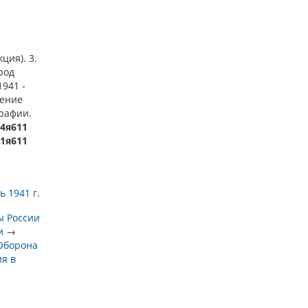
ция). 3.
род
1941 -
чение
графии.
64я611
11я611
 1941 г.
ы России
и
→
Оборона
я в