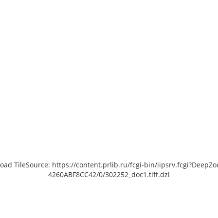
load TileSource: https://content.prlib.ru/fcgi-bin/iipsrv.fcgi?De
4260ABF8CC42/0/302252_doc1.tiff.dzi