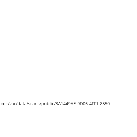
epZoom=/var/data/scans/public/3A1449AE-9D06-4FF1-8550-