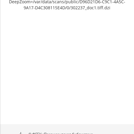
DeepZoom=/var/data/scans/public/D96D21D6-C9C1-4A5C-
9A17-D4C308115E4D/0/302237_doc1.tiff.dzi