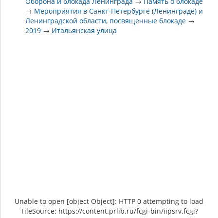
Оборона и блокада Ленинграда
→
Память о блокаде
→
Мероприятия в Санкт-Петербурге (Ленинграде) и
Ленинградской области, посвященные блокаде
→
2019
→
Итальянская улица
Unable to open [object Object]: HTTP 0 attempting to load
TileSource: https://content.prlib.ru/fcgi-bin/iipsrv.fcgi?