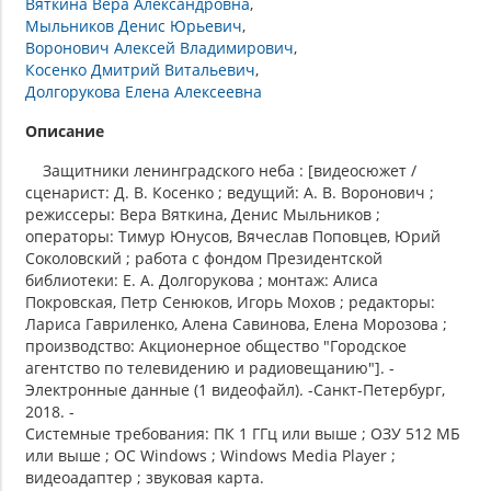
Вяткина Вера Александровна
Мыльников Денис Юрьевич
Воронович Алексей Владимирович
Косенко Дмитрий Витальевич
Долгорукова Елена Алексеевна
Описание
Защитники ленинградского неба : [видеосюжет /
сценарист: Д. В. Косенко ; ведущий: А. В. Воронович ;
режиссеры: Вера Вяткина, Денис Мыльников ;
операторы: Тимур Юнусов, Вячеслав Поповцев, Юрий
Соколовский ; работа с фондом Президентской
библиотеки: Е. А. Долгорукова ; монтаж: Алиса
Покровская, Петр Сенюков, Игорь Мохов ; редакторы:
Лариса Гавриленко, Алена Савинова, Елена Морозова ;
производство: Акционерное общество "Городское
агентство по телевидению и радиовещанию"]. -
Электронные данные (1 видеофайл). -Санкт-Петербург,
2018. -
Системные требования: ПК 1 ГГц или выше ; ОЗУ 512 МБ
или выше ; ОС Windows ; Windows Media Player ;
видеоадаптер ; звуковая карта.