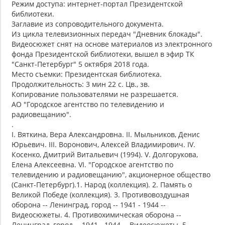
Режим доступа: интернет-портал Президентской
библиотеки.
Заглавие из сопроводительного документа.
Из цикла телевизионных передач "Дневник блокады".
Видеосюжет снят на основе материалов из электронного
фонда Президентской библиотеки, вышел в эфир ТК
"Санкт-Петербург" 5 октября 2018 года.
Место съемки: Президентская библиотека.
Продолжительность: 3 мин 22 с. Цв., зв.
Копирование пользователями не разрешается.
АО "Городское агентство по телевидению и
радиовещанию".
.
I. Вяткина, Вера Александровна. II. Мыльников, Денис
Юрьевич. III. Воронович, Алексей Владимирович. IV.
Косенко, Дмитрий Витальевич (1994). V. Долгорукова,
Елена Алексеевна. VI. "Городское агентство по
телевидению и радиовещанию", акционерное общество
(Санкт-Петербург).1. Народ (коллекция). 2. Память о
Великой Победе (коллекция). 3. Противовоздушная
оборона -- Ленинград, город -- 1941 - 1944 --
Видеосюжеты. 4. Противохимическая оборона --
Ленинград, город -- 1941 - 1944 -- Видеосюжеты. 5.