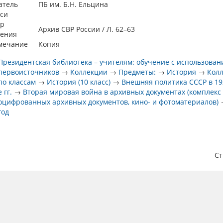
атель
ПБ им. Б.Н. Ельцина
си
р
Архив СВР России / Л. 62–63
нения
мечание
Копия
Президентская библиотека – учителям: обучение с использова
первоисточников
→
Коллекции
→
Предметы:
→
История
→
Кол
по классам
→
История (10 класс)
→
Внешняя политика СССР в 19
е гг.
→
Вторая мировая война в архивных документах (комплекс
оцифрованных архивных документов, кино- и фотоматериалов)
год
С