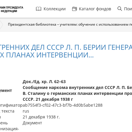
Главная
Коллекции
Каталог фондов
Пои
навигация
Президентская библиотека – учителям: обучение с использованием 
ННИХ ДЕЛ СССР Л. П. БЕРИИ ГЕНЕР
ИХ ПЛАНАХ ИНТЕРВЕНЦИИ...
Док./Ед. хр. Л. 62–63
Сообщение наркома внутренних дел СССР Л. П. Б
умент
В. Сталину о германских планах интервенции пр
СССР. 21 декабря 1938 г
нтификатор
ab7554f3-cf02-47c3-bf7b-4d0b5abe1288
 текста
rus
ы
21 декабря 1938 г.
вень
Документ
низация-