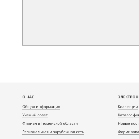
Карта
О НАС
ЭЛЕКТРОН
сайта
Общая информация
Коллекции
Ученый совет
Каталог фо
Филиал в Тюменской области
Новые пос
Региональная и зарубежная сеть
Формирован