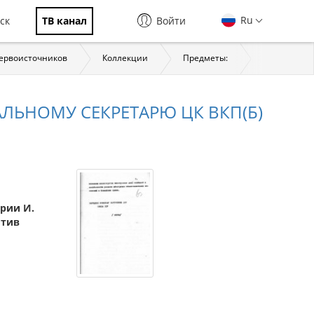
Ru
ск
ТВ канал
Войти
первоисточников
Коллекции
Предметы:
История
АЛЬНОМУ СЕКРЕТАРЮ ЦК ВКП(Б)
ерии И.
отив