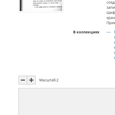
созд
запи
Шиф
хра
При
В коллекциях
Масштаб:
2