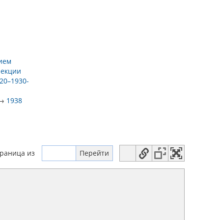
нием
лекции
20–1930-
→
1938
траница
из