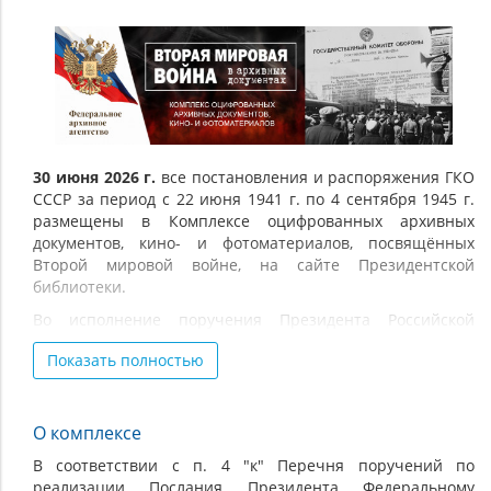
Вторая
мировая
война
в
архивных
документах
30 июня 2026 г.
все постановления и распоряжения ГКО
СССР за период с 22 июня 1941 г. по 4 сентября 1945 г.
(комплекс
размещены в Комплексе оцифрованных архивных
оцифрованных
документов, кино- и фотоматериалов, посвящённых
архивных
Второй мировой войне, на сайте Президентской
библиотеки.
документов,
кино-
Во исполнение поручения Президента Российской
Федерации от 24 января 2020 г. № Пр-113 (пункт 4 «к»)
и
Показать полностью
Росархив в течение 2020–2026 гг. на сайте
фотоматериалов)
Президентской библиотеки создал документальный
комплекс «Вторая мировая война в архивных
документах». Участниками проекта выступили 10
О комплексе
федеральных архивов, ведомственные архивы
В соответствии с п. 4 "к" Перечня поручений по
Минобороны, МИД, ФСБ, СВР, МВД России,
реализации Послания Президента Федеральному