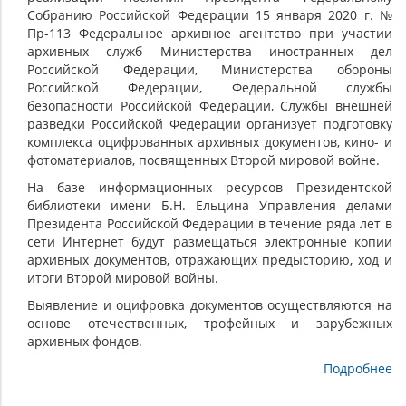
государственные архивы Белоруссии, государственные
Собранию Российской Федерации 15 января 2020 г. №
архивы субъектов Российской Федерации.
Пр-113 Федеральное архивное агентство при участии
В Комплексе представлены документы о предыстории
архивных служб Министерства иностранных дел
Второй мировой войны 1933–1938 гг., периода накануне
Российской Федерации, Министерства обороны
1939 г. – 22 июня 1941 г. и начала Великой
Российской Федерации, Федеральной службы
Отечественной войны 22 июня 1941 г. – 19 ноября 1942
безопасности Российской Федерации, Службы внешней
г., ключевого периода войны 19 ноября 1942 г. – 7
разведки Российской Федерации организует подготовку
ноября 1944 г. и заключительного этапа 7 ноября 1944 г.
комплекса оцифрованных архивных документов, кино- и
– 3 сентября 1945 г.
фотоматериалов, посвященных Второй мировой войне.
30 июня 1941 г. был образован Государственный комитет
На базе информационных ресурсов Президентской
обороны СССР (ГКО СССР) – высший чрезвычайный
библиотеки имени Б.Н. Ельцина Управления делами
орган власти в СССР в военный период. Постановление о
Президента Российской Федерации в течение ряда лет в
создании ГКО СССР официально было принято
сети Интернет будут размещаться электронные копии
Президиумом Верховного Совета СССР – высшим
архивных документов, отражающих предысторию, ход и
законодательным и распорядительным органом
итоги Второй мировой войны.
государственной власти, Центральным комитетом ВКП(б)
Выявление и оцифровка документов осуществляются на
– высшим руководящим партийным органом и Советом
основе отечественных, трофейных и зарубежных
народных комиссаров СССР – советским правительством.
архивных фондов.
Текст постановления был написан 30 июня 1941 г. Г. М.
Маленковым во время совещания на даче И. В. Сталина
Подробнее
в Кунцево, небольшие правки внесены Сталиным.