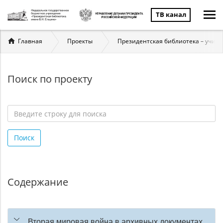
ТВ канал
Вы
Главная
Проекты
Президентская библиотека – учит
здесь
Поиск по проекту
Введите
строку
Поиск
для
поиска
*
Содержание
Вторая мировая война в архивных документах