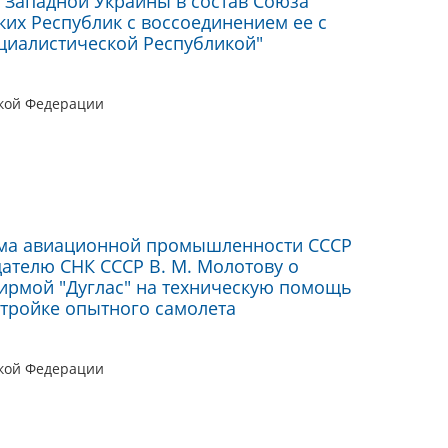
 Западной Украины в состав Союза
ких Республик с воссоединением ее с
циалистической Республикой"
ской Федерации
ома авиационной промышленности СССР
дателю СНК СССР В. М. Молотову о
ирмой "Дуглас" на техническую помощь
тройке опытного самолета
ской Федерации