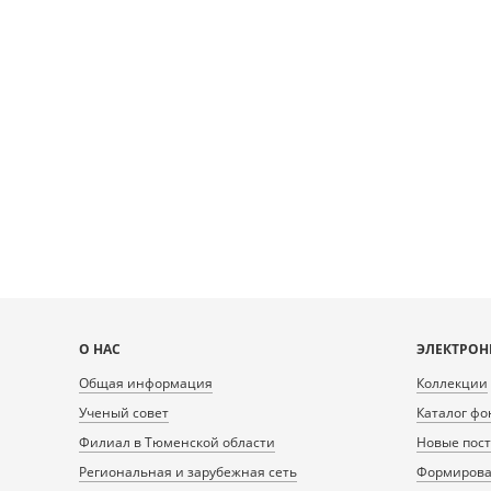
Карта
О НАС
ЭЛЕКТРОН
сайта
Общая информация
Коллекции
Ученый совет
Каталог фо
Филиал в Тюменской области
Новые пос
Региональная и зарубежная сеть
Формирован