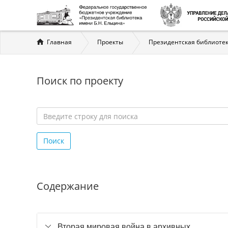
Вы
Главная
Проекты
Президентская библиотек
здесь
Поиск по проекту
Введите
строку
Поиск
для
поиска
*
Содержание
Вторая мировая война в архивных