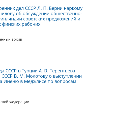
енних дел СССР Л. П. Берии наркому
шилову об обсуждении общественно-
инляндии советских предложений и
х финских рабочих
оенный архив
 СССР в Турции А. В. Терентьева
 СССР В. М. Молотову о выступлении
та Иненю в Меджлисе по вопросам
йской Федерации