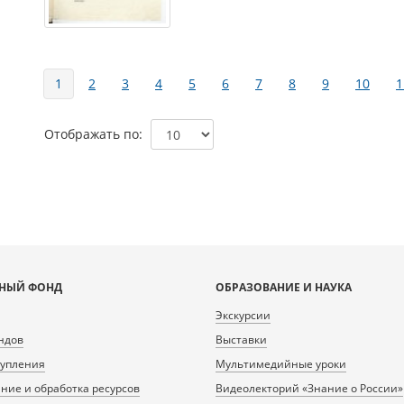
Страницы
1
2
3
4
5
6
7
8
9
10
1
Отображать по
НЫЙ ФОНД
ОБРАЗОВАНИЕ И НАУКА
Экскурсии
ндов
Выставки
тупления
Мультимедийные уроки
ие и обработка ресурсов
Видеолекторий «Знание о России»