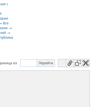
ние с
й
тории
→
Все
разии
→
ений
→
спублика
траница
из