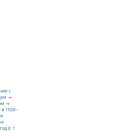
ние с
ции
→
ам
→
 в 1920–
ых
ых
год (с 1