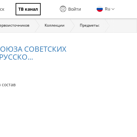
Ru
ск
ТВ канал
Войти
первоисточников
Коллекции
Предметы:
История
СОЮЗА СОВЕТСКИХ
УССКО...
 состав