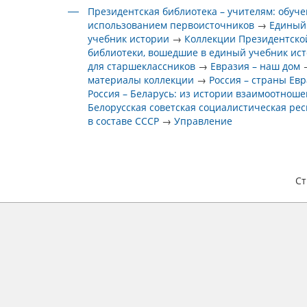
Президентская библиотека – учителям: обуче
использованием первоисточников
→
Единый
учебник истории
→
Коллекции Президентско
библиотеки, вошедшие в единый учебник ис
для старшеклассников
→
Евразия – наш дом
материалы коллекции
→
Россия – страны Ев
Россия – Беларусь: из истории взаимоотнош
Белорусская советская социалистическая ре
в составе СССР
→
Управление
С