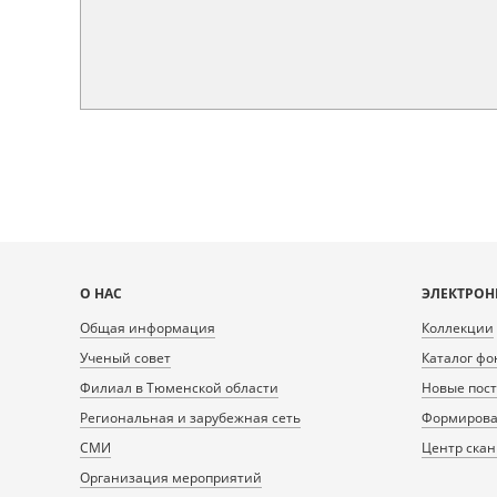
Карта
О НАС
ЭЛЕКТРОН
сайта
Общая информация
Коллекции
Ученый совет
Каталог фо
Филиал в Тюменской области
Новые пос
Региональная и зарубежная сеть
Формирован
СМИ
Центр ска
Организация мероприятий