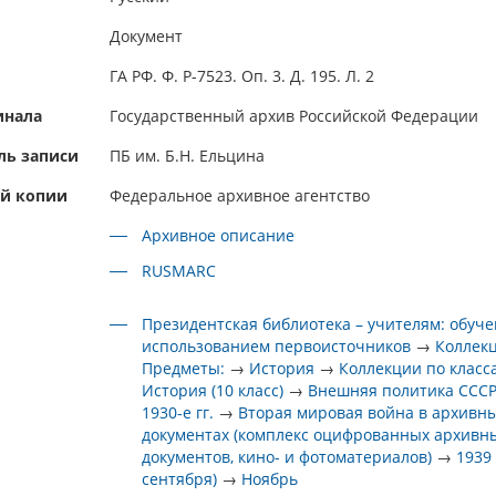
Документ
ГА РФ. Ф. Р-7523. Оп. 3. Д. 195. Л. 2
инала
Государственный архив Российской Федерации
ль записи
ПБ им. Б.Н. Ельцина
ой копии
Федеральное архивное агентство
Архивное описание
RUSMARC
Президентская библиотека – учителям: обуче
использованием первоисточников
→
Коллек
Предметы:
→
История
→
Коллекции по класс
История (10 класс)
→
Внешняя политика СССР
1930-е гг.
→
Вторая мировая война в архивн
документах (комплекс оцифрованных архивн
документов, кино- и фотоматериалов)
→
1939 
сентября)
→
Ноябрь