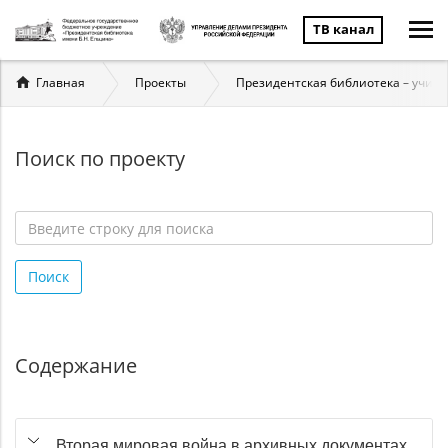
ТВ канал
Вы
Главная
Проекты
Президентская библиотека – учит
здесь
Поиск по проекту
Введите
строку
Поиск
для
поиска
*
Содержание
Вторая мировая война в архивных документах