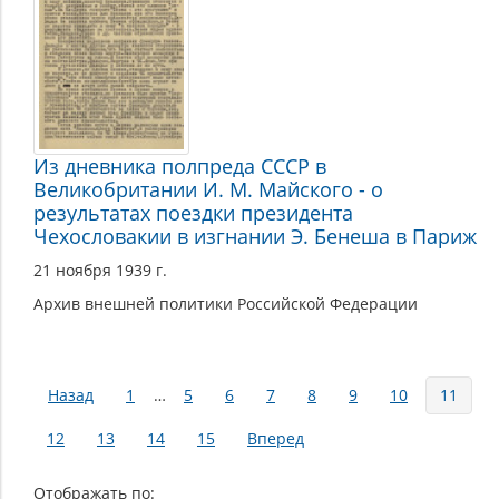
Из дневника полпреда СССР в
Великобритании И. М. Майского - о
результатах поездки президента
Чехословакии в изгнании Э. Бенеша в Париж
21 ноября 1939 г.
Архив внешней политики Российской Федерации
Страницы
Назад
1
…
5
6
7
8
9
10
11
12
13
14
15
Вперед
Отображать по