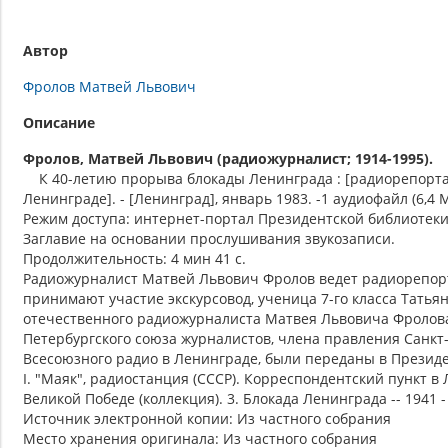
Автор
Фролов Матвей Львович
Описание
Фролов, Матвей Львович (радиожурналист; 1914-1995).
К 40-летию прорыва блокады Ленинграда : [радиорепортаж 
Ленинграде]. - [Ленинград], январь 1983. -1 аудиофайл (6,4 
Режим доступа: интернет-портал Президентской библиотеки
Заглавие на основании прослушивания звукозаписи.
Продолжительность: 4 мин 41 с.
Радиожурналист Матвей Львович Фролов ведет радиорепорт
принимают участие экскурсовод, ученица 7-го класса Тать
отечественного радиожурналиста Матвея Львовича Фролова,
Петербургского союза журналистов, члена правления Санкт
Всесоюзного радио в Ленинграде, были переданы в Президен
I. "Маяк", радиостанция (СССР). Корреспондентский пункт в 
Великой Победе (коллекция). 3. Блокада Ленинграда -- 1941 -
Источник электронной копии: Из частного собрания
Место хранения оригинала: Из частного собрания