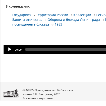
В коллекциях
Государика
→
Территория России
→
Коллекции
→
Регио
Защита отечества
→
Оборона и блокада Ленинграда
→
посвященные блокаде
→
1983
Audio
00:00
Player
© ФГБУ «Президентская библиотека
имени Б.Н. Ельцина», 2026
Все права защищены.