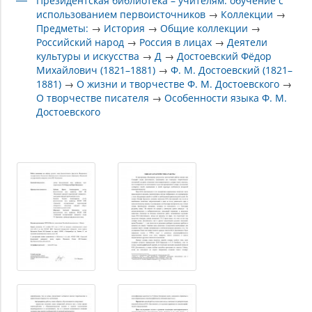
Президентская библиотека – учителям: обучение с
использованием первоисточников
→
Коллекции
→
Предметы:
→
История
→
Общие коллекции
→
Российский народ
→
Россия в лицах
→
Деятели
культуры и искусства
→
Д
→
Достоевский Фёдор
Михайлович (1821–1881)
→
Ф. М. Достоевский (1821–
1881)
→
О жизни и творчестве Ф. М. Достоевского
→
О творчестве писателя
→
Особенности языка Ф. М.
Достоевского