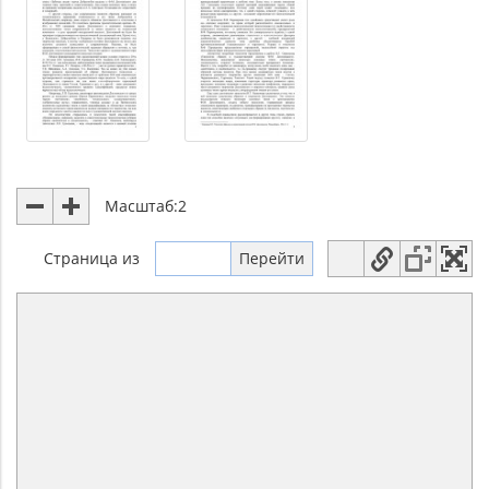
Масштаб:
2
Страница
из